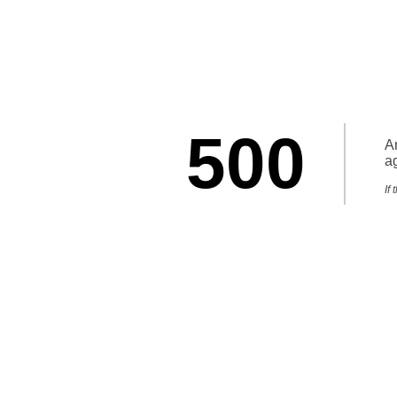
500
An
ag
If